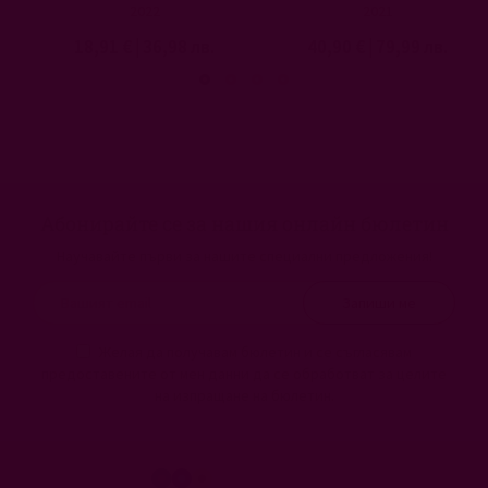
2022
2021
18,91 €
|
36,98 лв.
40,90 €
|
79,99 лв.
Абонирайте се за нашия онлайн бюлетин
Научавайте първи за нашите специални предложения!
Запиши ме
Желая да получавам бюлетин и се съгласявам
предоставените от мен данни да се обработват за целите
на изпращане на бюлетин.