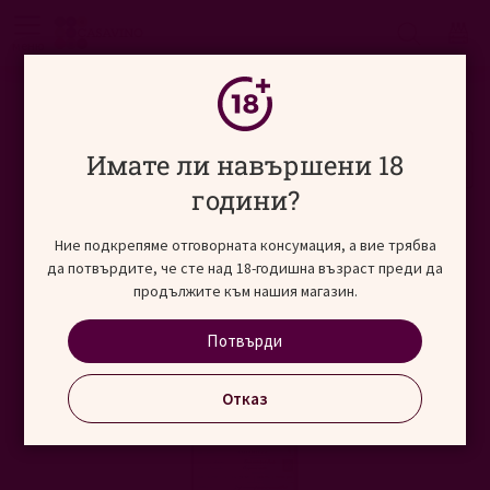
Търсене
меню
Начало
Виносвят
СЕЛЕКЦИИ
Orange wine
Преминете
Имате ли навършени 18
към
края
години?
на
галерията
Ние подкрепяме отговорната консумация, а вие трябва
на
да потвърдите, че сте над 18-годишна възраст преди да
изображенията
продължите към нашия магазин.
Потвърди
Отказ