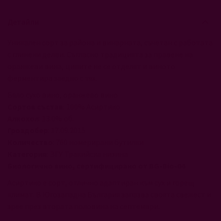
Детайли
Уникален сорт за района и винарната, съчетан с работата
с глинени делви. Съгласно традицията за правене на
оранжеви вина, ципите не се отделят и виното
ферментира заедно с тях.
Бяло сухо вино, оранжево вино
Сортов състав
: 100% Асиртико
Алкохол
: 13.0% об.
Гроздобер
: 17.09.2015
Количество
: 760 номерирани бутилки
Категория
: ЗГУ Тракийска низина
Биологично вино, сертифицирано от BG-Bio-04
Асиртико е сорт, отлично адаптиран към сух и горещ
климат. В Югозападна България запазва своята свежест и
зрее през втората половина на септември.