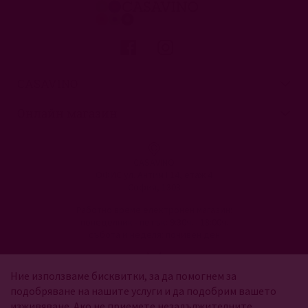
CASAVINO
Онлайн магазин
CASAVINO
ОФИС ул. Антим I 14, етаж 4
София, 1303
Работно време електронен магазин:
понеделник - петък: 9:30ч. - 18:00ч.
събота и неделя: почивен ден
vinoto@casavino.bg
Ние използваме бисквитки, за да помогнем за
подобряване на нашите услуги и да подобрим вашето
изживяване. Ако не приемете незадължителните