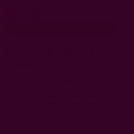
Добави в количка
Долината на
България
Асиртико
Струма
Ориндж
Искрящо оранжев
цвят
.
Аромат
на дюли, див чесън,
стафиди, мед, цитруси. И накрая отново дюли. Танините
са осезаеми, което идва от ферментацията и отлежаване
с ципите. Продължителен послевкус, с лека сухота на
края.
Към пълното описание