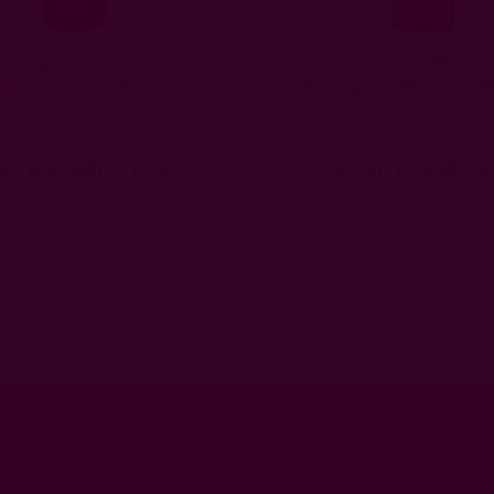
Френдс Малбек Орехово
Шампанско Моет Б
Салманазар, 9 л
Империал Магнум NV,
2021
NV
6,78 €
|
600,01 лв.
132,60 €
|
259,34
нирайте се за нашия онлайн бюл
Научавайте първи за нашите специални предложения!