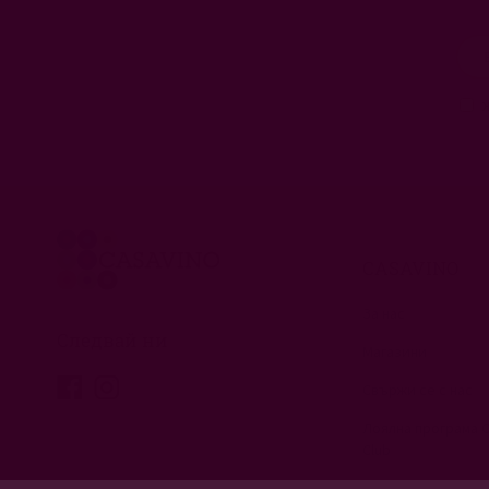
CASAVINO
За нас
Следвай ни
Магазини
Свържи се с нас
Лоялна програма 
Club