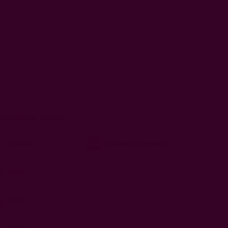
хнически данни
103303
Маркиз де Муриета
Тихо
2021
0.75 л