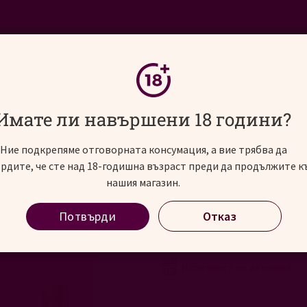
ИНОСВЯТ
АЛКОХОЛНИ НАПИТКИ
СЪБИТИЯ
Маркиз де Муриета Резерва, 0.75 л+чанта
Имате ли навършени 18 години?
Ние подкрепяме отговорната консумация, а вие трябва да
рдите, че сте над 18-годишна възраст преди да продължите к
К-кт 2 бут. Маркиз
нашия магазин.
л+чанта
Потвърди
Отказ
Gift Pack 2 Bottles Marques d
2021
В наличност
Наличност по магазини