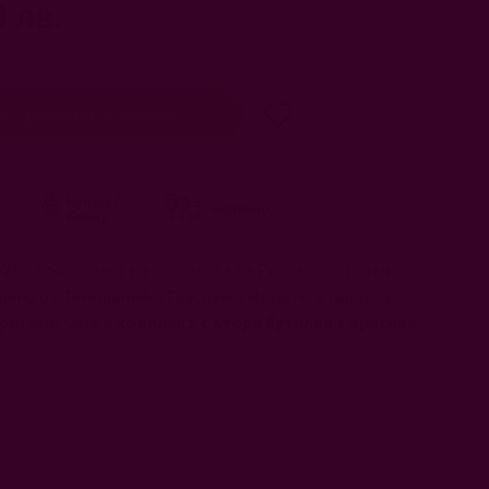
0 лв.
Добави в количка
Купаж /
Червено
Бленд
2021 е посланикът на класиката на Риоха – елегантно
дено от Темпранийо, Грасиано, Мазуело и Гарнача.
критици. Сега в
комплект с втора бутилка в красива