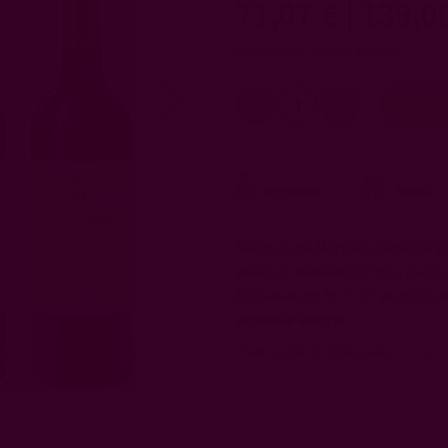
71,07 €
|
139,0
Валутен курс: 1 EUR = 1.95583 BGN
Испания
Риоха
Marqués de Murrieta Reserva 
вино от имението Ygay, създа
Оценено до 96 т. от водещи 
кожена чанта.
Към пълното описание