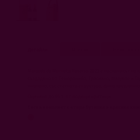
Преминете
към
началото
на
Детайли
Мнения
Наличност п
галерия
със
снимки
Marqués de Murrieta Reserva 2021 е посланикът на 
създадено от Темпранийо, Грасиано, Мазуело и Га
жизнено, със стегната структура, фина киселинно
Оценено до 96 т. от водещи критици.
Сега в комплект с втора бутилка в красива кож