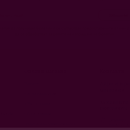
Запиши ме
Желая да получавам бюлетин и се съгласявам предоставените от мен д
да се обработват за целите на изпращане на бюлетин.
Онлайн магазин
Контакти
Адреси и ра
Профил
магазини
Как да пазарувам
за клиенти 
10% отстъпка
0885590059
CASAVINO
Общи условия
CASAVINO
Политика за поверителност
ОФИС ул. Ан