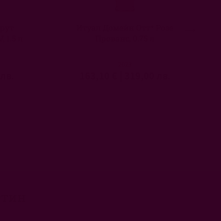
рут
Итуал Домейн Отт* Розе
 1.5 л
Прованс, 0.75 л
2023
 лв.
163,10 €
|
319,00 лв.
етин