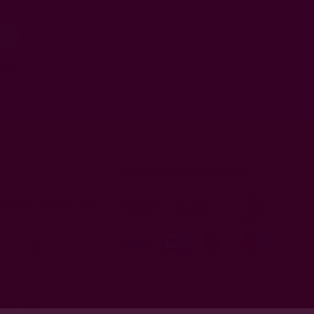
анни
Начини на плащане
ботно време на 
на e-shop:
тим I 14, етаж 4