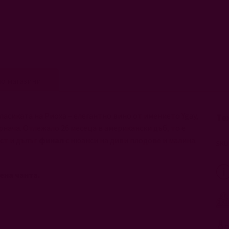
о магазини
класиката на Риоха – елегантно вино от имението Ygay,
Те
рнача. Отлежало 26 месеца в американски дъб, то e
ст и дълъг
финал
с нюанси на диви плодове и малина.
ена чанта.