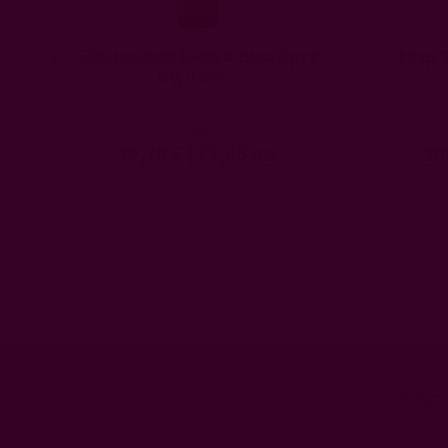
Шампанско Вьов Клико Брут
Фоур 
NV, 0.375 л
NV
39,70 €
|
77,65 лв.
30
Або