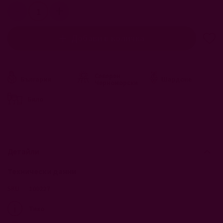
Добави в количка
Северен
България
Шардоне
Черноморски
Бяло
Детайли
Технически данни
100227
Тихо