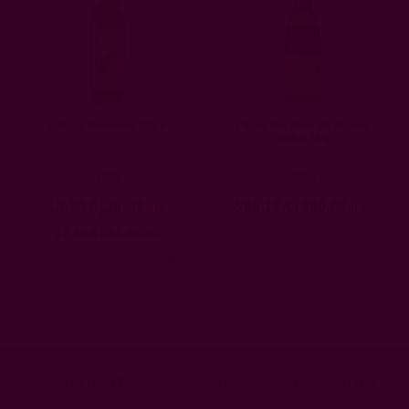
Бутари Видиано, 0.75 л
Гигал Кот Роти Ла Мулин
2019, 0.75 л
2023
2019
13,00 €
|
25,43 лв.
506,18 €
|
990,00 лв.
17,89 €
|
34,99 лв.
Абонирайте се за нашия онлайн бюлетин
Научавайте първи за нашите специални предложения!