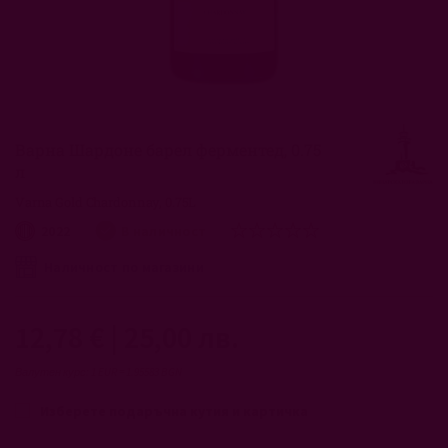
Преминете
към
началото
Варна Шардоне барел ферментед, 0.75
на
л
галерия
със
Varna Gold Chardonnay, 0.75L
снимки
рейтинг:
2022
В наличност
0
100
% of
Наличност по магазини
12,78 €
|
25,00 лв.
Валутен курс: 1 EUR = 1.95583 BGN
Изберете подаръчна кутия и картичка