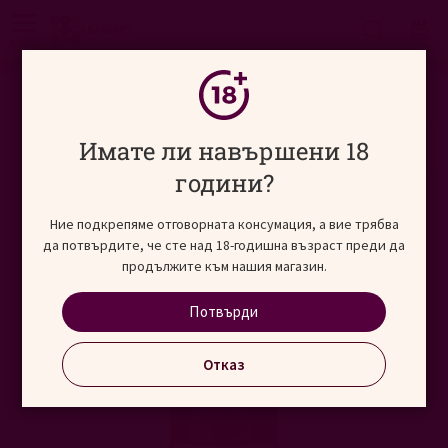
Търсене
меню
Начало
Виносвят
България
Преминете
Имате ли навършени 18
към
края
години?
на
галерията
Ние подкрепяме отговорната консумация, а вие трябва
на
да потвърдите, че сте над 18-годишна възраст преди да
изображенията
продължите към нашия магазин.
Потвърди
Отказ