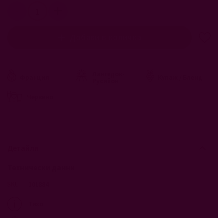
Добави в количка
Лангедок-
Франция
Купаж / Бленд
Русийон
Червено
Детайли
Технически данни
101884
Тихо