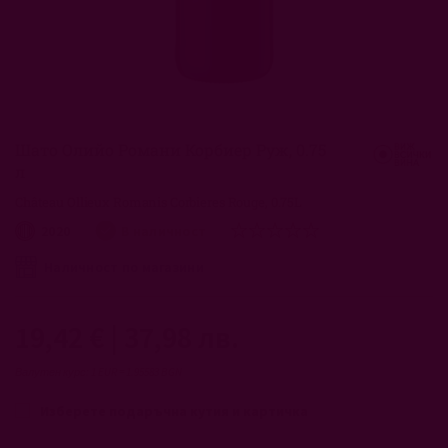
Преминете
към
началото
Шато Олийо Романи Корбиер Руж, 0.75
на
л
галерия
със
Château Ollieux Romanis Corbieres Rouge, 0.75L
снимки
рейтинг:
2020
В наличност
0
100
% of
Наличност по магазини
19,42 €
|
37,98 лв.
Валутен курс: 1 EUR = 1.95583 BGN
Изберете подаръчна кутия и картичка