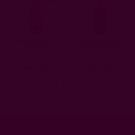
Блек С Розе бай Санта
Тисо-Мер Креман дьо
Сара, 0.75 л
Жура Блан де Ноар Брут,
0.75 л
2024
NV
11,50 €
|
22,49 лв.
25,56 €
|
49,99 лв.
Абонирайте се за нашия онлайн бюлетин
Научавайте първи за нашите специални предложения!