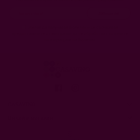
Запиши ме
Желая да получавам бюлетин и се съгласявам
предоставените от мен данни да се обработват за целите
на изпращане на бюлетин.
CASAVINO
Онлайн магазин