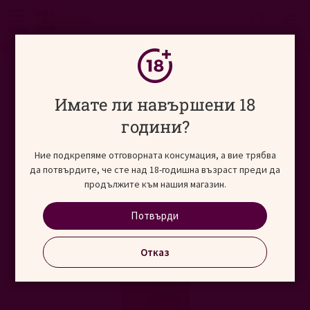
Търсене
меню
Начало
Виносвят
Европа
Франция
Преминете
Имате ли навършени 18
към
края
години?
на
галерията
Ние подкрепяме отговорната консумация, а вие трябва
на
да потвърдите, че сте над 18-годишна възраст преди да
изображенията
продължите към нашия магазин.
Потвърди
Отказ