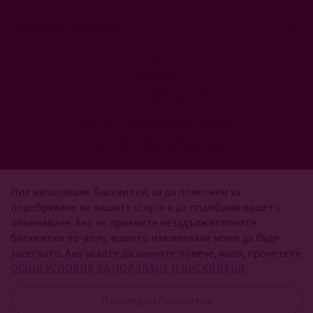
Онлайн магазин
CASAVINO
ОФИС ул. Антим I 14, етаж 4
София, 1303
Работно време електронен магазин:
понеделник - петък: 9:30ч. - 18:00ч.
събота и неделя: почивен ден
vinoto@casavino.bg
Ние използваме бисквитки, за да помогнем за
подобряване на нашите услуги и да подобрим вашето
изживяване. Ако не приемете незадължителните
бисквитки по-долу, вашето изживяване може да бъде
засегнато. Ако искате да научите повече, моля, прочетете
ОБЩИ УСЛОВИЯ ЗА ПОЛЗВАНЕ И БИСКВИТКИ
Преглед на бисквитки