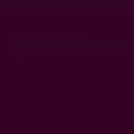
Абонирайте се за нашия онлайн бюлетин
Научавайте първи за нашите специални предложения!
Запиши ме
Желая да получавам бюлетин и се съгласявам
предоставените от мен данни да се обработват за целите
на изпращане на бюлетин.
CASAVINO