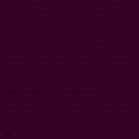
съдове, така и в 400-литрови бъчви от френски дъб,
което добавя комплексност и текстура. През април 2023 г.
следва тираж, а втората ферментация се осъществява в
бутилка по класическия метод. Виното отлежава общо 34
месеца, развивайки дълбочина и финес.
Сти
л
ът е модерен прочит на традиционния метод – 100%
Пино ноар, със стегната структура и ясно изразен
характер, но запазващ свежест и елегантност. Въпреки
обозначението „extra brut“ на етикета, реалният дозаж е
0, което подчертава чистотата и автентичния израз на
виното.
Това е пенливо вино с ясна идентичност.
То е
комбинация от експеримент, тероар и прецизност, което
демонстрира новото лице на българските пенливи вина.
Произведени са 1300 бутилки.
Алк: 12% VOL