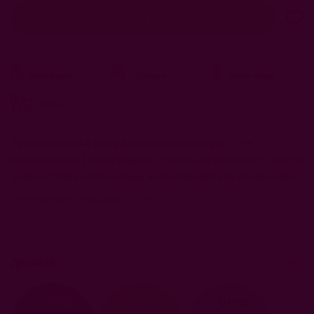
Добави в количка
България
Тракия
Пино ноар
Бяло
Това е пенливо вино с ясна идентичност.
То е
комбинация от експеримент, тероар и прецизност, което
демонстрира новото лице на българските пенливи вина.
Към пълното описание
Детайли