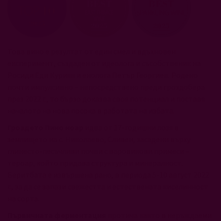
Това вино е резултат от един смел и вдъхновен
експеримент, създаден от идеолога и съсобственик на
Росиди Еди Куриян и енолога Петър Георгиев. Родено
почти импулсивно – непосредствено преди гроздобера
през 2022 г., то бързо доказва своя потенциал и поставя
началото на нова посока в работата на избата.
Гроздето Пино ноар
идва от 17-годишни лозя в
землището на с. Николаево, Сливен, засадени върху
глинесто-песъчливи почви с варовикови примеси –
тероар, който придава структура и минералност.
Беритбата е извършена рано, в периода 5-10 август 2022
г., за да се запази свежестта и естествената киселинност
на сорта.
Първичната ферментация
протича както в неръждаеми