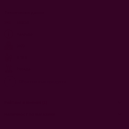
Технически данни
103530
Пенливо
2022
0.75 л
Росиди
Обратно към продукта
Рейтинг и мнения
1
Наличност по магазини