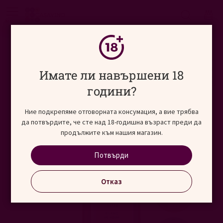
Търсене
меню
Начало
Виносвят
България
Преминете
Имате ли навършени 18
към
края
години?
на
галерията
Ние подкрепяме отговорната консумация, а вие трябва
на
да потвърдите, че сте над 18-годишна възраст преди да
изображенията
продължите към нашия магазин.
Потвърди
Отказ