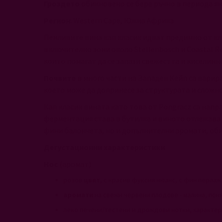
Гроздето
обикновено се бере ръчно в периода ян
Регион
: Western Cape, Южна Африка
Пенливите вина кап класик идват предимно от кл
включително зони около Stellenbosch и Coastal Re
които помагат да се запази свежестта и киселинн
Почвите
в много части на Западен Кейп са варир
което може да допринесе за структурата и сложн
Кап класик вината като това от Pongracz са напр
ферментация става в бутилка и виното отлежава в
фини балончета, но и допълнителни аромати, обик
Дегустационни характеристики
Нос
(аромат)
розов
цвят
, с красив фуксия нюанс, с фин перлаж
аромати
на свежи червени плодове - малина, пон
леко печени/тестени и дрождови нотки, характер