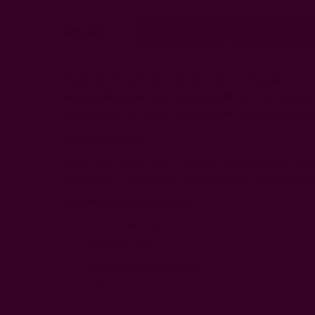
началото
на
Детайли
Мнения
Наличност п
галерия
със
снимки
Pongrácz Rosé Cap Classique Brut е без рекол
метод Méthode Cap Classique (MCC) - т.е. втор
шампанското. Този стил е характерен за южно
Сортов състав:
Около 60% Pinot Noir - придава розовия цвят и е
Около 40% Chardonnay - добавя тяло, структура и
Технически показатели
Остатъчна захар: 8,3 г/л
Алкохол: 12,3%
Обща киселинност: 6,09 г/л
pH: 3,31