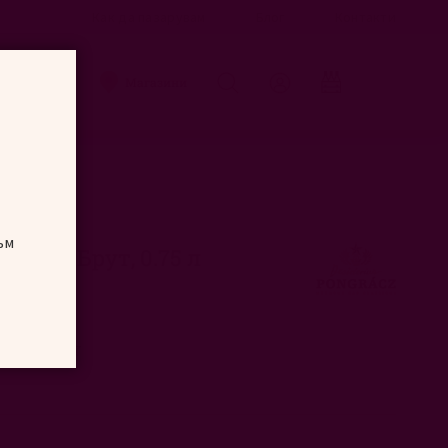
Как да пазарувам
Блог
Контакти
Търсене
Магазини
ъм
ласик Брут, 0.75 л
rut, 0.75L
ейтинг:
100
 of