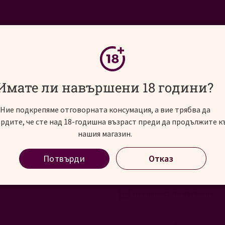
ИНОСВЯТ
АЛКОХОЛНИ НАПИТКИ
СЪБИТИЯ
ац Розе Кап Класик Брут, 0.75 л
Имате ли навършени 18 години?
Ние подкрепяме отговорната консумация, а вие трябва да
рдите, че сте над 18-годишна възраст преди да продължите к
Понграц Розе Кап К
нашия магазин.
Потвърди
Отказ
Pongracz Rose Cap Classique B
р
NV
В наличност
0
%
Наличност по магазини