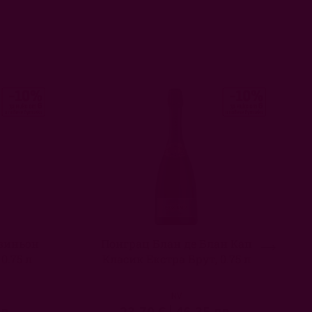
виньон
Понграц Блан де Блан Кап
0.75 л
Класик Екстра Брут, 0.75 л
NV
в.
23,70 €
|
46,35 лв.