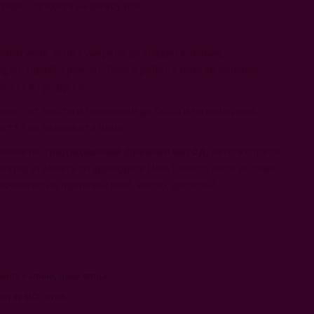
уари – средата на февруари.
иматични зони с умерено до хладно влияние,
gion (крайбережие). Това е район с морски влияния,
остта в гроздето.
ащи – от шисти и песъчливи до богати на минерали,
остта на пенливите вина.
авени по
традиционния френски метод
, като втората
ърху утайката от дрождите (lees), което носи не само
новено на препечен хляб, масло, кроасан!
якога къпина, дива ягода
ни за MCC стил.