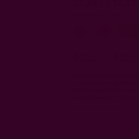
17,50 €
|
34,23 
Валутен курс: 1 EUR = 1.95583 BGN
Южна
Купаж /
Африка
Бленд
Pongrácz Rosé Cap Classique 
традиционен метод Méthode C
бутилка, сходен на метода на
южноафриканските пенливи 
Към пълното описание