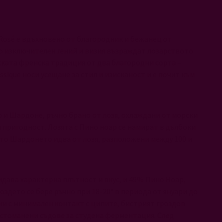
 Rosé е вдъхновено от благородник и бежанец от
о изключителен гений и визия възраждат лозарството
еската френска традиция от два благородни сорта –
sique носи усещане за стил и изисканост и е почит към
р и Шардоне, ръчно брано от лозя, охлаждани от морски
 пригодност. Лозята с Пино ноар се намират в дълбоки
ато Шардонето идва от лозя, разположени между 100 и
дава характерна плътност и вкус, и 49% Пино Ноар,
здето се бере ръчно при 18-20° в периода от януари до
ки с минимален контакт с ципите, бистрият гроздов
 в стоманени съдове за студена ферментация. След