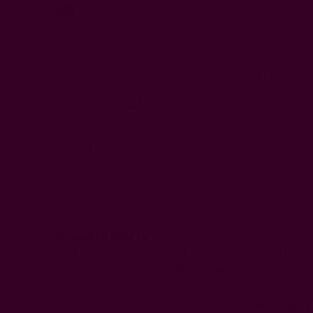
Вдъхновението
Елегантно и отличително Cap Classique, Pongrácz
Унгарското въстание – Дезидериус Понграч, чийт
в област Кап (Western Cape). Създадено в класич
Пино Ноар и Шардоне – това великолепно Cap Clas
гения, на когото дължи името си.
Лозята
Pongrácz Rosé се произвежда от грозде Пино ноа
бриз и подбрани заради цялостното си качество и
червени почви на надморска височина 320 м, док
200 м надморска височина.
Винификацията
Pongrácz Rosé е купаж от 51% Шардоне, което при
допринасящо за чиста, флинтова минералност. Гро
средата на февруари. След пресоване на цели чеп
сок се оставя да се утаи, след което се изпомпва