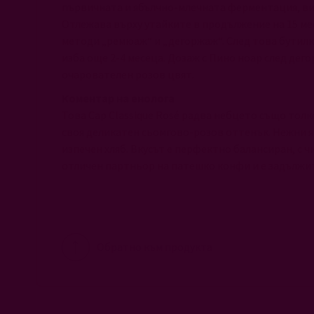
първичната и ябълчно-млечната ферментация, ви
Отлежава върху утайките в продължение на 15 ме
методи „ремюаж“ и „дегоржаж“. След това бутилки
изба още 2-4 месеца. Дозаж с Пино ноар след дего
очарователен розов цвят.
Коментар на енолога
Това Cap Classique Rosé радва небцето също толк
своя деликатен сьомгово-розов оттенък. Нежни я
изпечен хляб. Вкусът е перфектно балансиран, с ч
отличен партньор на патешко конфи и е задължит
Обратно към продукта