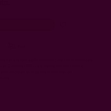
лв.
Добави в количка
Розе
Brut е без реколта (NV) пенливо розе произведено по
ap Classique (MCC) - т.е. втора ферментация в
 шампанското. Този стил е характерен за
вина.