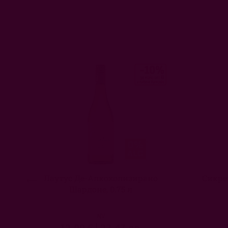
Лаутус Де-Алкохолизирано
Сикре
Шардоне, 0.75 л
NV
12,00 €
|
23,47 лв.