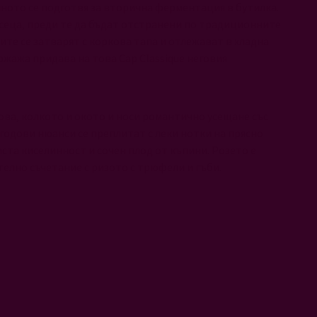
ното се подготвя за вторична ферментация в бутилка.
сеца, преди те да бъдат отстранени по традиционните
те се затварят с коркова тапа и отлежават в хладна
ржажа придава на това Cap Classique неговия
ова, колкото и окото и носи романтично усещане със
годови нюанси се преплитат с леки нотки на прясно
иста киселинност и сочен плод от къпини. Розето е
елно съчетание с ризото с трюфели и гъби.