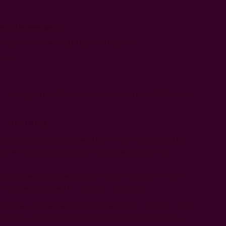
редна интензивност.
ето, с плътни нюанси на червени плодове.
нчета.
стия и дори по-богати месни ястия като пуешко или
класик (MCC)
о за пенливи вина от Южна Африка, произведени по
бутилка – подобно на шампанско и креман във
топли дни с хладни нощи и морски бризове, което
о – важно за свежи и живи пенливи вина.
различни почви), но общото е, че MCC производството
озя, за да се запази свежестта и фините аромати.