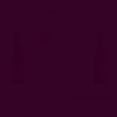
ПОДОБНИ ПРОДУКТИ
т Селар Сира и Гренаш,
Ломонд Шугърбуш Со
0.75 л
блан сингъл винярд, 
2023
2023
7,41 €
|
14,49 лв.
24,03 €
|
47,00 л