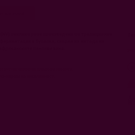
о магазини
та (NV) пенливо розе произведено по традиционен
Те
а ферментация в бутилка, сходен на метода на
африканските пенливи вина.
легантни червени плодови нюанси.
 по-изразена киселинност.