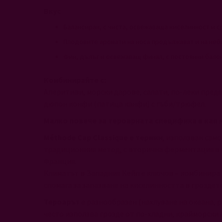
Вкус
Балансиран, с чиста, освежаваща киселинност и с
Плодовите аромати на носа продължават и на небц
Фин, дълъг и освежаващ финал, с постоянни бало
Комбинирайте с:
Апeритиви, морски дарове, салати, по-леки предя
дюпон конфи (патица канфи) с гъби/трюфел.
Малко повече за тероарната специфика в кап 
Méthode Cap Classique е термин
, използван сам
традиционния метод, с вторична ферментация в 
Франция.
Климатът в Западния Кейп е ключов – комбинира 
спомага за запазване на киселинността в гроздет
Тероарът
е разнообразен (нахлуване на океана, 
често използва грозде от по-хладни, крайморски л