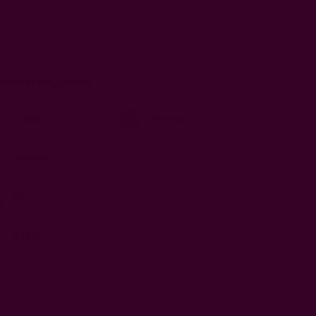
хнически данни
103447
Понграц
Пенливо
NV
0.75 л