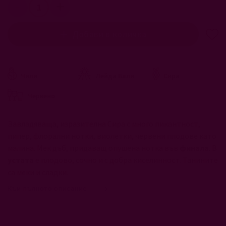
Добави в количка
Чили
Лейда Вали
Сира
Червено
Завладяваща, изразителна Сира с много пикантност,
пипер, флорални нотки, виолетки, червени плодове като
малина. Мек дъб, придаващ опушена нотка във
финала
. В
устата
е плодово, сочно и с добра киселинност. Танините
са меки и сладки.
Към пълното описание