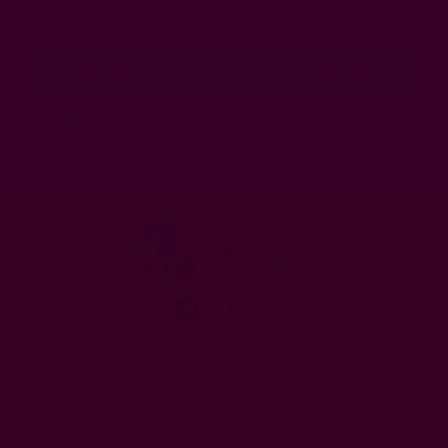
Научавайте първи за нашите специални предложения!
Запиши ме
Желая да получавам бюлетин и се съгласявам
предоставените от мен данни да се обработват за целите
на изпращане на бюлетин.
CASAVINO
Онлайн магазин