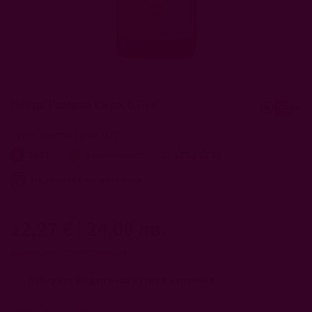
Преминете
към
началото
Лейда Резерва Сира, 0.75 л
на
галерия
Leyda Reserva Syrah, 0.75L
със
снимки
рейтинг:
2021
В наличност
0
100
% of
Наличност по магазини
12,27 €
|
24,00 лв.
Валутен курс: 1 EUR = 1.95583 BGN
Изберете подаръчна кутия и картичка