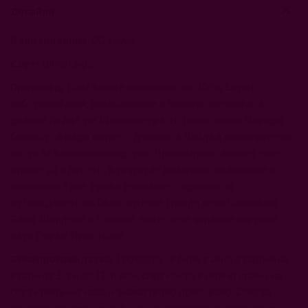
Детайли
Наименование
: DO Leyda
Сорт
: 100% Сира
Произход
: Това вино е направено от 100% Сира от
собствени лозя, разположени в наскоро откритата
долина Лейда, на 14 километра от Тихия океан. Поради
близостта си до морето, долината Лейда е изключително
място за винопроизводство. Прохладният климат през
пролетта и лятото, в резултат на морското влияние и
океанския бриз, прави това място идеално за
отглеждането на бели сортове грозде като Совиньон
Блан, Шардоне и Ризлинг, както и на червени сортове
като Сира и Пино Ноар.
Винопроизводство
: Гроздето се бере ръчно в различни
етапи от 3-ти до 12-и май, след което е селектирано на
сортировъчна маса и внимателно пресовано. Следва