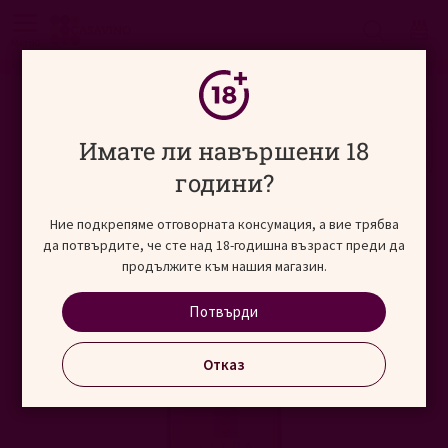
Търсене
меню
Начало
Виносвят
Нов свят
Чили
Преминете
Имате ли навършени 18
към
края
години?
на
галерията
Ние подкрепяме отговорната консумация, а вие трябва
на
да потвърдите, че сте над 18-годишна възраст преди да
изображенията
продължите към нашия магазин.
Потвърди
Отказ