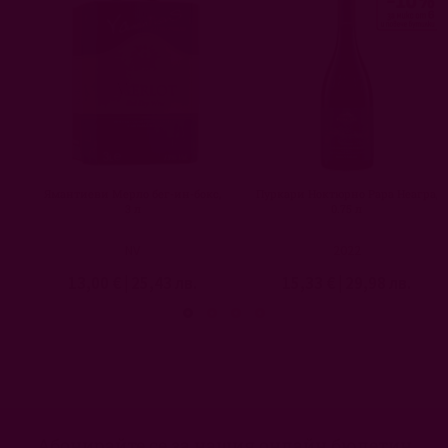
Ямантиеви Мерло бег-ин-бокс,
Пуркари Ноктюрно Рара Неагра,
3 л
0.75 л
NV
2022
13,00 €
|
25,43 лв.
15,33 €
|
29,98 лв.
Абонирайте се за нашия онлайн бюлетин