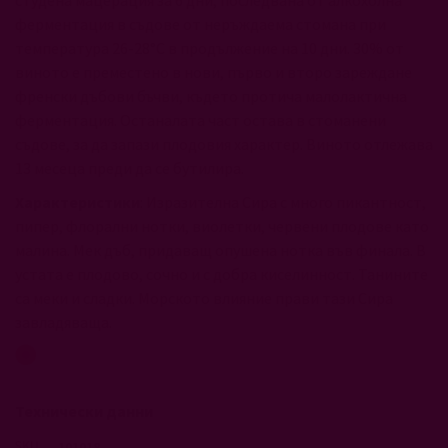
студена мацерация за 6 дни, последвана от алкохолна
ферментация в съдове от неръждаема стомана при
температура 26-28°С в продължение на 10 дни. 30% от
виното е преместено в нови, първо и второ зареждане
френски дъбови бъчви, където протича малолактична
ферментация. Останалата част остава в стоманени
съдове, за да запази плодовия характер. Виното отлежава
13 месеца преди да се бутилира.
Характеристики
: Изразителна Сира с много пикантност,
пипер, флорални нотки, виолетки, червени плодове като
малина. Мек дъб, придаващ опушена нотка във финала. В
устата е плодово, сочно и с добра киселинност. Танините
са меки и сладки. Морското влияние прави тази Сира
завладяваща.
Технически данни
101018