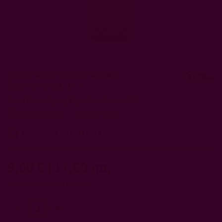
Преминете
към
началото
Сироп Мари Бризар Мохито
на
безалкохолен, 0.7 л
галерия
със
Marie Brizard Syrup Triple Sec Alc-free, 0.7L
снимки
рейтинг:
В наличност
0
100
% of
Наличност по магазини
9,00 €
|
17,60 лв.
Валутен курс: 1 EUR = 1.95583 BGN