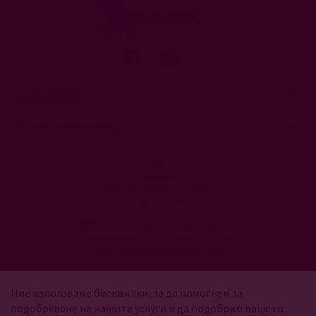
CASAVINO
Онлайн магазин
CASAVINO
ОФИС ул. Антим I 14, етаж 4
София, 1303
Работно време електронен магазин:
понеделник - петък: 9:30ч. - 18:00ч.
събота и неделя: почивен ден
vinoto@casavino.bg
Ние използваме бисквитки, за да помогнем за
подобряване на нашите услуги и да подобрим вашето