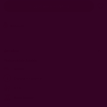
Добави в количка
Франция
Детайли
Технически данни
400095
Сиропи и топинги
0.7 л
Мари Бризар