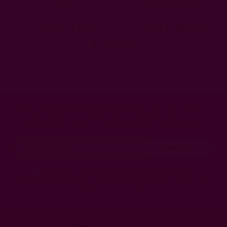
0.7 л
безалкохолен, 0.7 л
45,50 €
|
88,99 лв.
14,82 €
|
28,99 лв.
Абонирайте се за нашия онлайн бюлетин
Научавайте първи за нашите специални предложения!
Запиши ме
Желая да получавам бюлетин и се съгласявам
предоставените от мен данни да се обработват за целите
на изпращане на бюлетин.