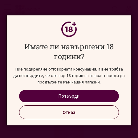
Търсене
меню
Начало
Алкохолни напитки
CASAVINO Mixology
Преминете
Имате ли навършени 18
към
края
години?
на
галерията
Ние подкрепяме отговорната консумация, а вие трябва
на
да потвърдите, че сте над 18-годишна възраст преди да
изображенията
продължите към нашия магазин.
Потвърди
Отказ