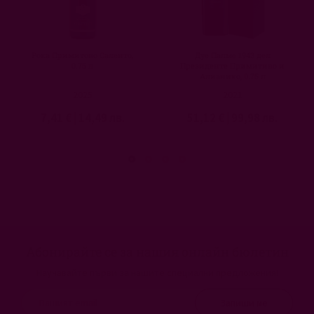
Рока Примитово Саленто,
Дуе Палме 1943 дел
0.75 л
Президенте Примитиво и
Алианико, 0.75 л
2025
2021
7,41 €
|
14,49 лв.
51,12 €
|
99,98 лв.
Абонирайте се за нашия онлайн бюлетин
Научавайте първи за нашите специални предложения!
Запиши ме