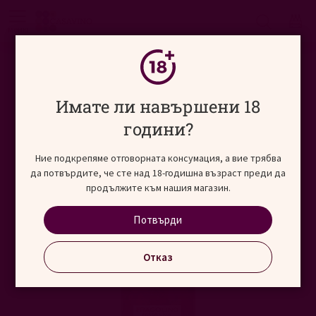
Търсене
меню
Начало
Виносвят
Европа
Италия
Преминете
Имате ли навършени 18
към
края
години?
на
галерията
Ние подкрепяме отговорната консумация, а вие трябва
на
да потвърдите, че сте над 18-годишна възраст преди да
изображенията
продължите към нашия магазин.
Потвърди
Отказ