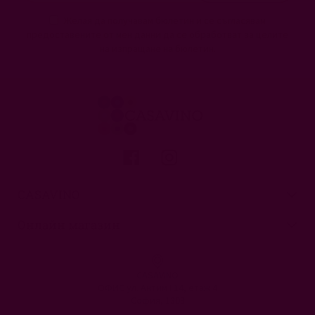
Желая да получавам бюлетин и се съгласявам
предоставените от мен данни да се обработват за целите
на изпращане на бюлетин.
CASAVINO
Онлайн магазин
CASAVINO
ОФИС ул. Антим I 14, етаж 4
София, 1303