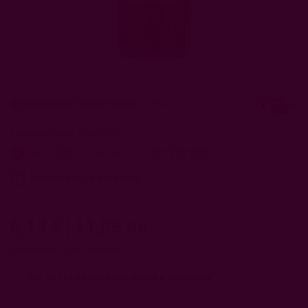
Преминете
към
началото
Фраголино Россо Виво, 0.75 л
на
галерия
Fragolino Rosso Vivo, 0.75L
със
снимки
рейтинг:
NV
В наличност
0
100
% of
Наличност по магазини
6,13 €
|
11,99 лв.
Валутен курс: 1 EUR = 1.95583 BGN
Изберете подаръчна кутия и картичка