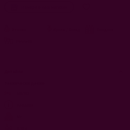
Намери в наш магазин
Италия
Плодови
Купаж / Бленд
Пенливо
Детайли
Технически данни
101702
Плодови
NV
0.75 л