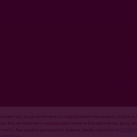
Желая да получавам бюлетин и се съгласявам предоставените от мен д
да се обработват за целите на изпращане на бюлетин.
Онлайн магазин
Контакти
Адреси и ра
Профил
магазини
Как да пазарувам
за клиенти 
10% отстъпка
0885590059
CASAVINO
Общи условия
CASAVINO
Политика за поверителност
ОФИС ул. Ан
София, 130
Управление на бисквитките
исквитки, за да помогнем за подобряване на нашите услуги и
Работно време е
не. Ако не приемете незадължителните бисквитки по-долу, в
понеделник - петъ
егнато. Ако искате да научите повече, моля, прочетете
ОБЩИ У
събота и неделя
СКВИТКИ