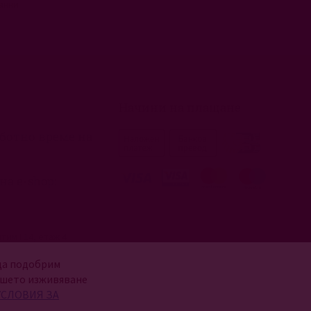
анни
Начини на плащане
ботно време на 
на e-shop:
тим I 14, етаж 4
3
 да подобрим
лектронен магазин:
ашето изживяване
к: 9:30ч. - 18:00ч.
СЛОВИЯ ЗА
: почивен ден