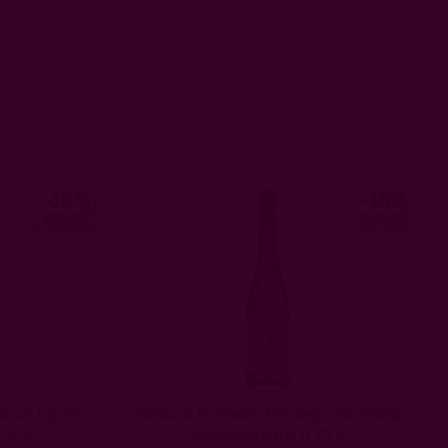
съл Ерсте
Хайсан Нойман Нусберг Ризлинг
75 л
биодинамик, 0.75 л