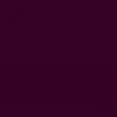
2022
2017
15,33 €
|
29,98 лв.
38,50 €
|
75,30
нирайте се за нашия онлайн бюл
Научавайте първи за нашите специални предложения!
Запиши ме