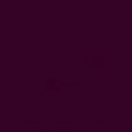
Лоймер Рийд Каферберг Ерсте Лаге
Грюнер Велтлинер, 0.75 л
Блауф