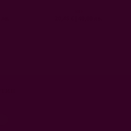
2019
 лв.
20,45 €
|
40,00 лв.
етин