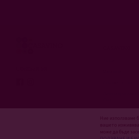
CASAVINO
За нас
Следвай ни
Магазини
Свържи се с нас
Лоялна програма 
Club
Ние използваме б
вашето изживява
може да бъде зас
ПОЛЗВАНЕ И БИ