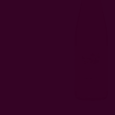
Преминете
към