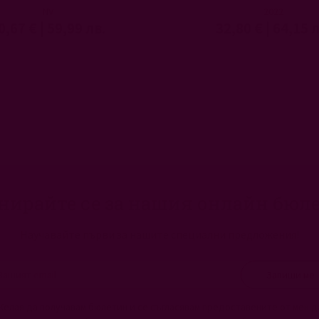
NV
2022
0,67 €
|
59,99 лв.
32,80 €
|
64,15 л
нирайте се за нашия онлайн бюл
Научавайте първи за нашите специални предложения!
Запиши ме
Желая да получавам бюлетин и се съгласявам предоставените от мен д