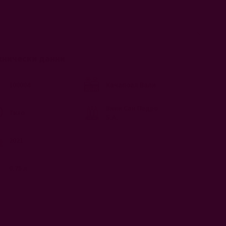
хнически данни
100004
Качапоал Вали
Виня Сан Педро
Тихо
S.A.
2021
0.75 л