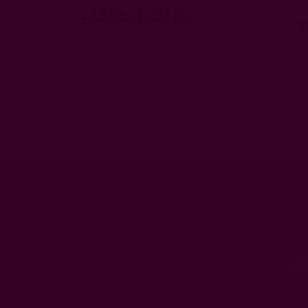
24,50 €
|
47,92 лв.
3
Або