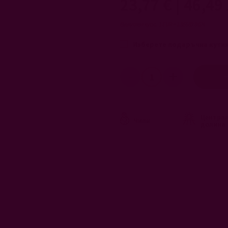
23,77 €
|
46,49 
Валутен курс: 1 EUR = 1.95583 BGN
Изберете подаръчна кутия
Центра
Чили
долина