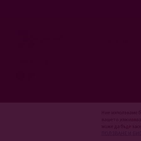
CASAVINO
За нас
Следвай ни
Магазини
Свържи се с нас
Лоялна програма 
Club
Ние използваме б
вашето изживява
може да бъде зас
ПОЛЗВАНЕ И БИ