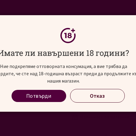
ИНОСВЯТ
АЛКОХОЛНИ НАПИТКИ
СЪБИТИЯ
ъл Винярд, 0.75 л
Имате ли навършени 18 години?
Ние подкрепяме отговорната консумация, а вие трябва да
рдите, че сте над 18-годишна възраст преди да продължите к
1865 Сира Сингъл В
нашия магазин.
Потвърди
Отказ
1865 Syras Single Vineyard, 0.
2021
В наличност
Наличност по магазини