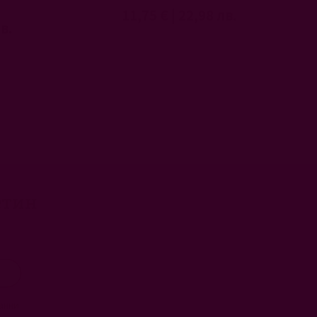
11,75 €
|
22,98 лв.
в.
етин
анни