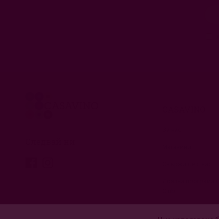
CASAVINO
За нас
Следвай ни
Магазини
Свържи се с нас
Лоялна програма 
Club