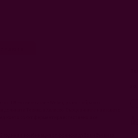
о магазини
Те
ко от 100% синьо агаве Weber, ръчно събрано от
 долината Текила в Халиско. Сърцевините на агавето
лед което сокът ферментира естествено и се
3 години в комбинация от френски дъбови бъчви за