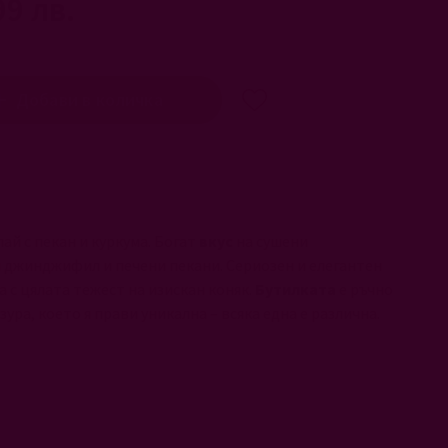
99 лв.
Добави в количка
пай с пекан и куркума. Богат
вкус
на сушени
 джинджифил и печени пекани. Сериозен и елегантен
ща с цялата тежест на изискан коняк.
Бутилката
е ръчно
зура, което я прави уникална – всяка една е различна.