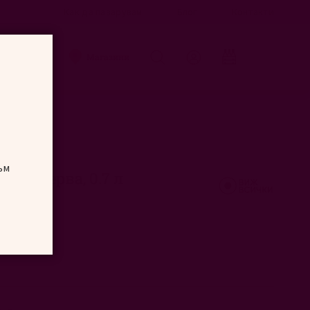
Как да пазарувам
Блог
Контакти
Търсене
Магазини
ъм
о Резерва, 0.7 л
0.7L