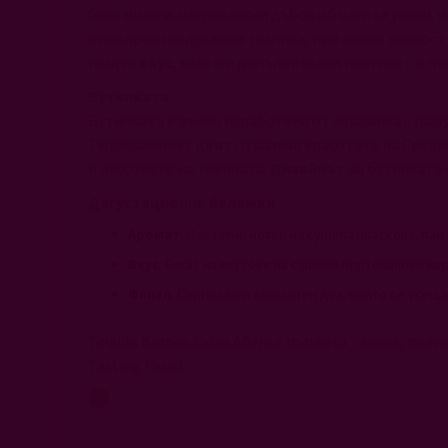
бяло вино и американски дъбови бъчви за уиски.
винопроизводствена техника, при която течността
гладък
вкус
, както и допълнителна плътност и гл
Бутилката
Бутилката е ръчно изработена от керамика с глазу
Тюркоазеният
цвят
отразява красотата на Сред
и вкусовете на текилата.
Дизайнът
на бутилката 
Дегустационни бележки
Аромат
: Изразени нотки на сушена праскова, пай 
Вкус
: Богат на вкусове на сушени портокалови к
Финал
: Сериозен и елегантен дух, който се усеща
Tequila Komos Extra Añejo е първата текила, пол
Tasting Panel.