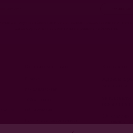
Запиши ме
Желая да получавам бюлетин и се съгласявам предоставените от мен д
да се обработват за целите на изпращане на бюлетин.
Онлайн магазин
Контакти
Адреси и ра
Профил
магазини
Как да пазарувам
за клиенти 
10% отстъпка
0885590059
CASAVINO
Общи условия
CASAVINO
Политика за поверителност
ОФИС ул. Ан
София, 130
Управление на бисквитките