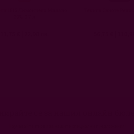
ти 1815 Лимончело Милано
Текила Сеноте Репоса
29%, 0.7 л
11,75 €
|
22,98 лв.
56,75 €
|
110,9
нирайте се за нашия онлайн бюл
Научавайте първи за нашите специални предложения!