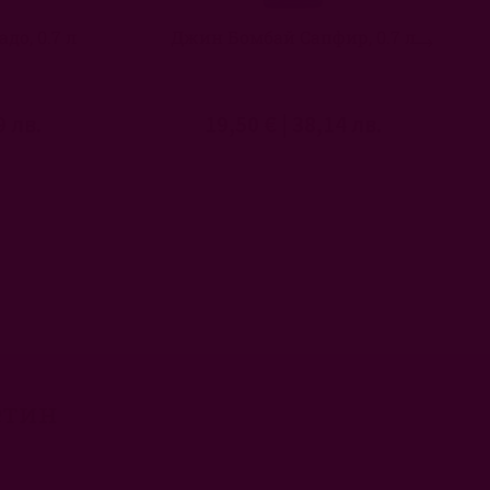
до, 0.7 л
Джин Бомбай Сапфир, 0.7 л
9 лв.
19,50 €
|
38,14 лв.
етин