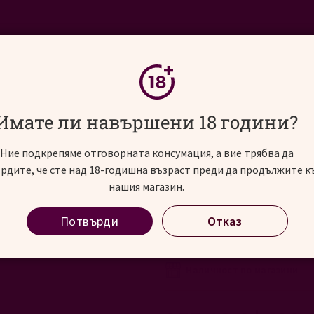
ИНОСВЯТ
АЛКОХОЛНИ НАПИТКИ
СЪБИТИЯ
ла Комос Аниехо Резерва, 0.7 л
Имате ли навършени 18 години?
Ние подкрепяме отговорната консумация, а вие трябва да
рдите, че сте над 18-годишна възраст преди да продължите к
Текила Комос Аниех
нашия магазин.
Потвърди
Отказ
Tequila Komos Anejo Reserva 
рейтинг:
В наличност
0
100
% of
Наличност по магазини