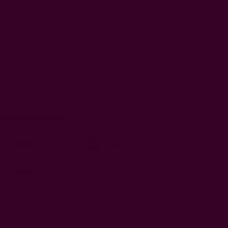
хнически данни
300894
Комос
Текила
0.7 л