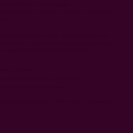
 Финалният щрих е нежна
аерация
—
 се обогатява с кислород, за да се постигне по-мек и
адкост.
ра, което я прави уникална – всяка една е различна.
иземноморието и същевременно предпазва ароматите
е създаден с мисъл за повторна употреба.
с пекан и куркума.
ори, захаросан джинджифил и печени пекани.
 с цялата тежест на изискан коняк.
учила перфектна оценка от 100 точки от списание The