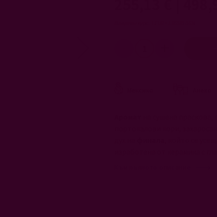
255,13 €
|
498,
Валутен курс: 1 EUR = 1.95583 BGN
Мексико
Анехо
Аромат
на сушена праскова, 
портокалови кори, захаросан
дух на
финала
, който се усе
изработена от керамика с гла
Към пълното описание