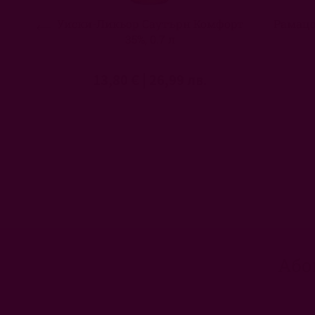
Уиски-Ликьор Саутърн Комфорт
Рамацо
35%, 0.7 л
13,80 €
|
26,99 лв.
Або