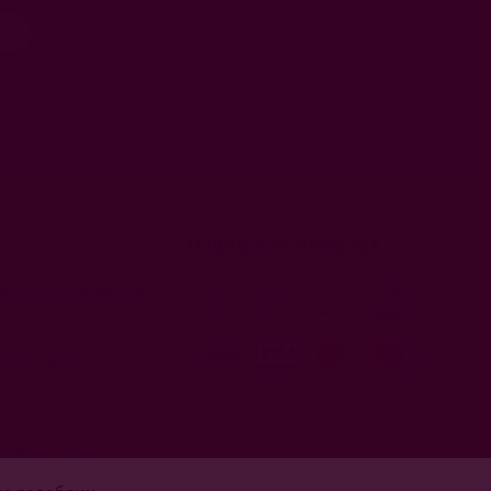
анни
Начини на плащане
ботно време на 
на e-shop:
тим I 14, етаж 4
3