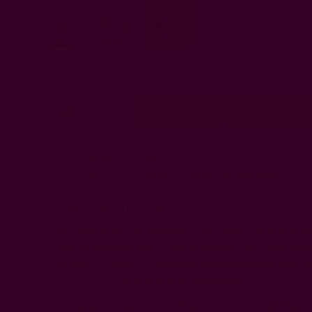
Преминете
към
началото
на
Детайли
Мнения
Наличност п
галерия
със
снимки
Komos Extra Añejo
Алкохолно съдържание:
40% ABV (80 proof)
Производствен процес
Tequila Komos Extra Añejo се произвежда в Мекси
високопланинските и нископланинските райони на
(piñas) се пекат в традиционни каменни фурни, с
дестилира
два пъти в медни казани.
След дестилацията, текилата
отлежава
минимум 