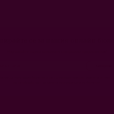
нирайте се за нашия онлайн бюл
Научавайте първи за нашите специални предложения!
Запиши ме
Желая да получавам бюлетин и се съгласявам предоставените от мен д
да се обработват за целите на изпращане на бюлетин.