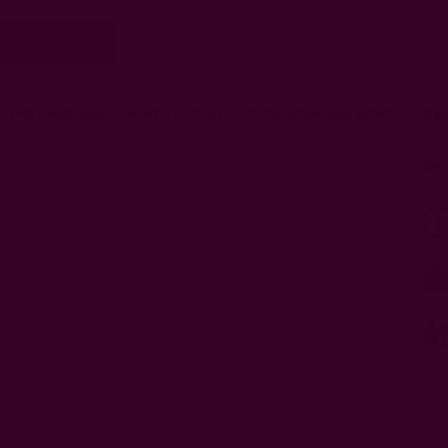
о магазини
брия Зинфандел, който Klinker Brick произвежда всяка
Те