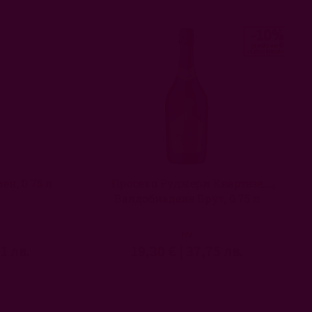
н, 0.75 л
Просеко Руджери Квартезе
Валдобиадене Брут, 0.75 л
NV
1 лв.
19,30 €
|
37,75 лв.