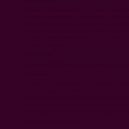
Винификация
Гроздето се бере на ръка и се сортира щателно 
френски и американски дъбови бъчви. Ферментаци
плодът е изложен на дъб в началото на своя жиз
аромати от дъба, излагайки го на кислород, за д
оставя да мацерира върху ципите в продължение 
рубиненочервен цвят.
Отлежаване
18 месеца в 40% френски дъб и 60% американски 
Описание
Вече над сто години семейството обработва зем
е един от първите сортове, засадени в апелацията
Калифорния. Този Зинфандел е от лозе, засадено п
собствена подложка и дава невероятен плод и до 
Зинфандел, който винарната произвежда всяка г
Дегустационни бележки