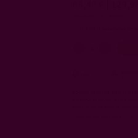
66,46 €
|
129,9
Валутен курс: 1 EUR = 1.95583 BGN
Изберете подаръчна кутия
Калифо
САЩ
я
Аромат на черен пипер и ете
примесен с аромати на билки,
месо на скара, печени зеленч
Към пълното описание