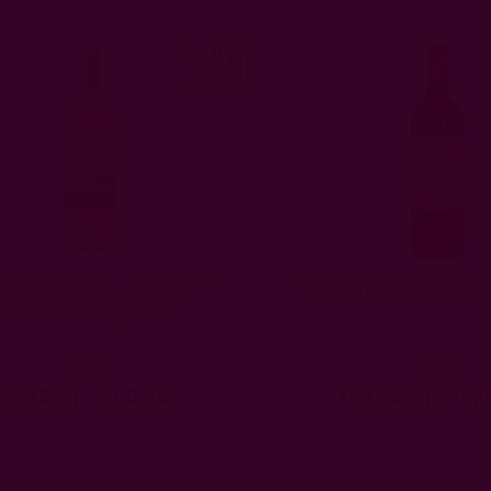
нтера Совиньон блан и
Шато Талбо Сен Жулие
П.Хименес., 0.75 л
2024
2016
8,18 €
|
16,00 лв.
168,22 €
|
329,0