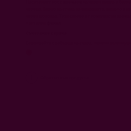
Наситеният нос с
аромати
на черен пипер и билки
череша. Вярно на стила на винарната, виното е из
черен шоколад. Тези слоеве от комплексни арома
тактилен
финал
.
Съчетание с храна
Сервирайте с ребърца на скара, печени зеленчуци
Обратно към продукта