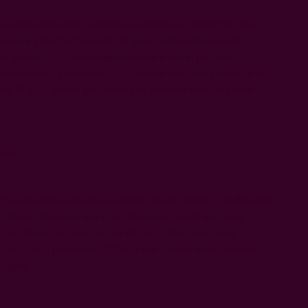
преди внимателно ронкане и смачкване директно във
ята в дъб продължава 14 дни, през което време
нен цикъл, създавайки деликатни и интегрирани
а се омекотят танините. След ферментацията виното се
на 10 дни, което допринася за неговия непрозрачен
дъб.
ята и произвежда висококачествено грозде. Зинфандел
 Лоди, въпреки че е популярен и в други части на
рез 1916 г., на име Бърни Метлър. Засадено е на
днес, след повече от 107 години. Това е най-добрият
одина.