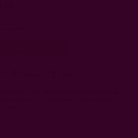
8 лв.
 и картичка
Добави в количка
рни
Червено
Зинфандел
рични масла, плътен
вкус
на сочен нар и зряла череша,
 дълъг, богат на текстури финал. Съчетава се добре с
уци и колбаси.