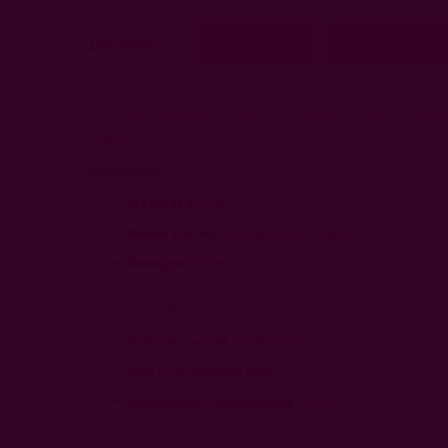
началото
на
Детайли
Мнения
Наличност п
галерия
със
снимки
Старият призрак (Old Goast) представлява най-до
година.
Произход
Държава
САЩ
Винен регион
Калифорния, Лодай
Винарна
Клинкър Брик
Технически данни
Сортов състав
Зинфандел
Вид
Сухо червено вино
Алкохолно съдържание
15,9%