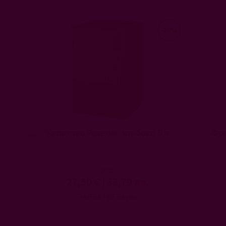
-20%
Капатово Розе бег-ин-бокс, 5 л
Фро
2025
27,50 €
|
53,79 лв.
34,76 €
|
67,98 лв.