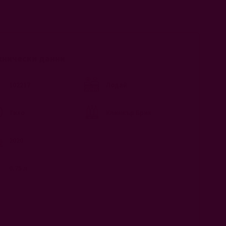
хнически данни
102217
Лодай
Тихо
Клинкър Брик
2020
0.75 л