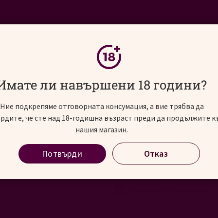
ИНОСВЯТ
АЛКОХОЛНИ НАПИТКИ
СЪБИТИЯ
лд Гоуст Олд Вайнс Зинфандел, 0.75 л
Имате ли навършени 18 години?
Ние подкрепяме отговорната консумация, а вие трябва да
рдите, че сте над 18-годишна възраст преди да продължите к
Клинкър Брик Олд
нашия магазин.
Зинфандел, 0.75 л
Потвърди
Отказ
Klinker Brick Old Ghost Old Vi
2020
В наличност
Наличност по магазини