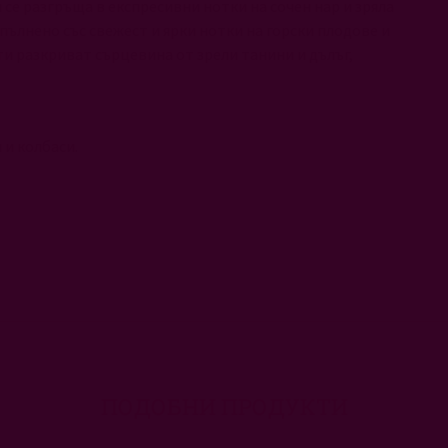
 се разгръща в експресивни нотки на сочен нар и зряла
пълнено със свежест и ярки нотки на горски плодове и
ти разкриват сърцевина от зрели танини и дълъг,
 и колбаси.
ПОДОБНИ ПРОДУКТИ